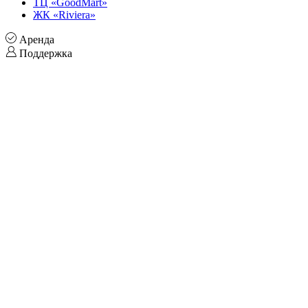
ТЦ «GoodMart»
ЖК «Riviera»
Аренда
Поддержка